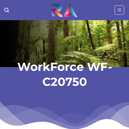
Passer
au
contenu
WorkForce WF-
C20750