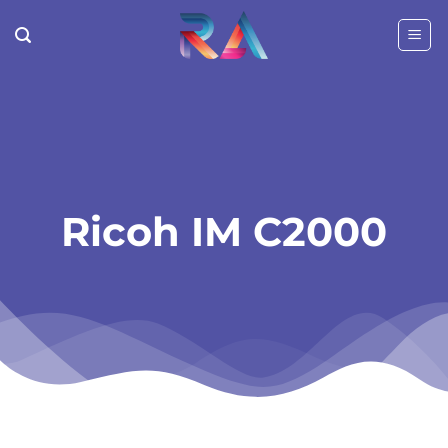
Passer
au
contenu
Ricoh IM C2000