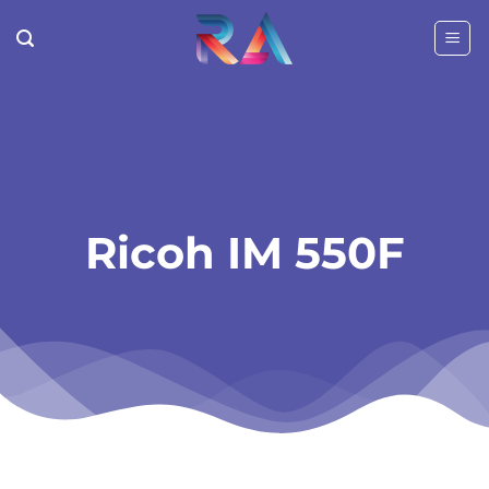
Passer
au
contenu
Ricoh IM 550F