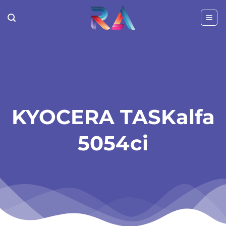
Passer
au
contenu
KYOCERA TASKalfa
5054ci